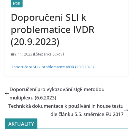
n
IVDR
o
Doporučeni SLI k
s
problematice IVDR
t
a
(20.9.2023)
l
e
9. 11. 2023
Štěpánka Luxová
r
Doporučeni SLI k problematice IVDR (20.9.2023)
g
o
l
Doporučení pro vykazování sIgE metodou
o
multiplexu (6.6.2023)
g
Technická dokumentace k používání in house testu
i
dle článku 5.5. směrnice EU 2017
e
AKTUALITY
a