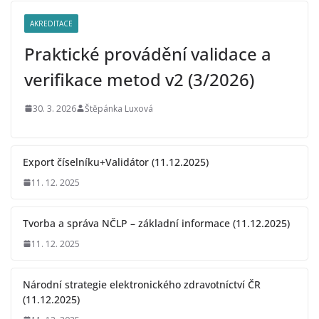
k
AKREDITACE
l
i
Praktické provádění validace a
n
verifikace metod v2 (3/2026)
i
c
30. 3. 2026
Štěpánka Luxová
k
é
Export číselníku+Validátor (11.12.2025)
i
11. 12. 2025
m
u
Tvorba a správa NČLP – základní informace (11.12.2025)
n
11. 12. 2025
o
l
Národní strategie elektronického zdravotníctví ČR
o
(11.12.2025)
g