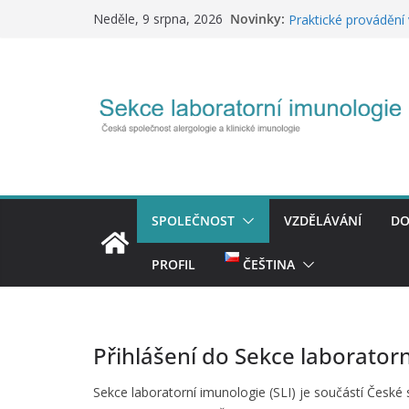
Analýza rizik IH-IVD
Přeskočit
Novinky:
Neděle, 9 srpna, 2026
Praktické provádění 
na
Export číselníku+Val
obsah
Tvorba a správa NČL
Národní strategie el
(11.12.2025)
Č
e
s
k
SPOLEČNOST
VZDĚLÁVÁNÍ
DO
á
s
PROFIL
ČEŠTINA
p
o
l
Přihlášení do Sekce laborator
e
č
Sekce laboratorní imunologie (SLI) je součástí České 