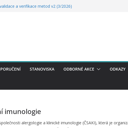
R
validace a verifikace metod v2 (3/2026)
idátor (11.12.2025)
P – základní informace (11.12.2025)
ektronického zdravotníctví ČR
PORUČENÍ
STANOVISKA
ODBORNÉ AKCE
ODKAZY
ní imunologie
společnosti alergologie a klinické imunologie (ČSAKI), která je organi