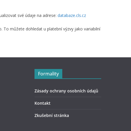
tualizovat své údaje na adrese:
databaze.cls.cz
lo. To můžete dohledat u platební výzvy jako variabilní
Formality
Zásady ochrany osobních údajů
Kontakt
Zkušební stránka