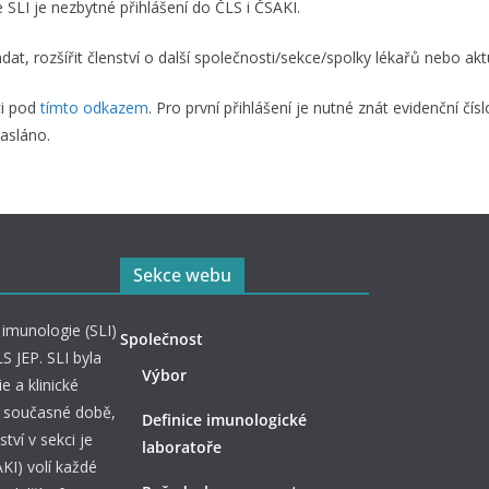
 SLI je nezbytné přihlášení do ČLS i ČSAKI.
dat, rozšířit členství o další společnosti/sekce/spolky lékařů nebo ak
ci pod
tímto odkazem
. Pro první přihlášení je nutné znát evidenční čís
asláno.
Sekce webu
imunologie (SLI)
Společnost
S JEP. SLI byla
Výbor
e a klinické
 v současné době,
Definice imunologické
tví v sekci je
laboratoře
KI) volí každé