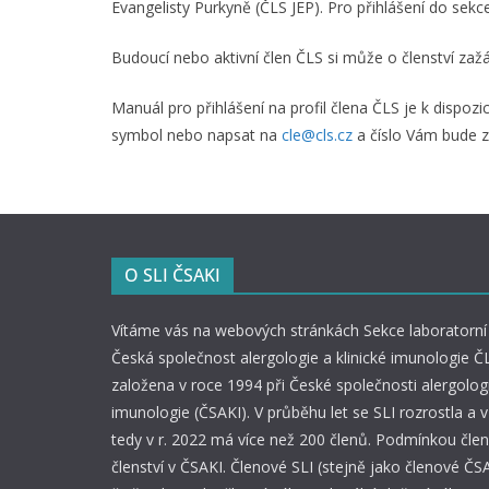
n
Evangelisty Purkyně (ČLS JEP). Pro přihlášení do sekce
o
Budoucí nebo aktivní člen ČLS si může o členství zažá
s
t
Manuál pro přihlášení na profil člena ČLS je k dispozi
a
symbol nebo napsat na
cle@cls.cz
a číslo Vám bude z
l
e
r
g
O SLI ČSAKI
o
l
Vítáme vás na webových stránkách Sekce laboratorní 
o
Česká společnost alergologie a klinické imunologie ČL
g
založena v roce 1994 při České společnosti alergologi
i
imunologie (ČSAKI). V průběhu let se SLI rozrostla a
e
tedy v r. 2022 má více než 200 členů. Podmínkou člens
a
členství v ČSAKI. Členové SLI (stejně jako členové ČSA