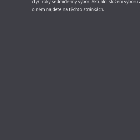
k
čtyři roky sedmičlenný výbor. Aktuální složení výboru 
o něm najdete na těchto stránkách.
l
i
n
i
c
k
é
i
m
u
n
o
l
o
g