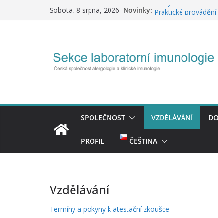
Přeskočit
Analýza rizik IH-IVD
Novinky:
Sobota, 8 srpna, 2026
Praktické provádění 
na
Export číselníku+Val
obsah
Tvorba a správa NČL
Národní strategie el
(11.12.2025)
Č
e
s
k
SPOLEČNOST
VZDĚLÁVÁNÍ
DO
á
s
PROFIL
ČEŠTINA
p
o
l
Vzdělávání
e
č
Termíny a pokyny k atestační zkoušce