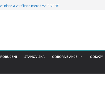
R
validace a verifikace metod v2 (3/2026)
idátor (11.12.2025)
P – základní informace (11.12.2025)
ektronického zdravotníctví ČR
PORUČENÍ
STANOVISKA
ODBORNÉ AKCE
ODKAZY