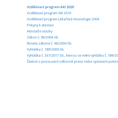
n
Vzdělávací program AKI 2020
o
Vzdělávací program AKI 2010
s
Vzdělávací program Lékařská imunologie 2004
t
Pokyny k atestaci
a
Atestační otázky
Zákon č. 96/2004 Sb.
l
Novela zákona č. 96/2004 Sb.
e
Vyhláška č. 189/2009 Sb.
r
Vyhláška č. 337/2017 Sb., kterou se mění vyhláška č. 189/
g
Žádost o posouzení odborné praxe nebo vystavení potvr
o
l
o
g
i
e
a