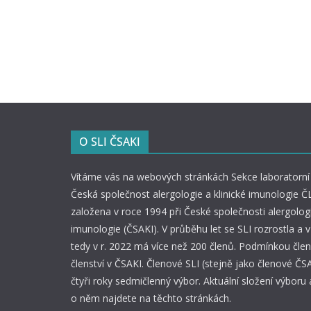
k
l
i
n
i
c
k
é
O SLI ČSAKI
i
m
Vítáme vás na webových stránkách Sekce laboratorní 
Česká společnost alergologie a klinické imunologie ČL
u
založena v roce 1994 při České společnosti alergologi
n
imunologie (ČSAKI). V průběhu let se SLI rozrostla a
o
tedy v r. 2022 má více než 200 členů. Podmínkou člens
l
členství v ČSAKI. Členové SLI (stejně jako členové ČSA
o
čtyři roky sedmičlenný výbor. Aktuální složení výboru 
g
o něm najdete na těchto stránkách.