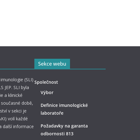
Sekce webu
imunologie (SLI)
Společnost
S JEP. SLI byla
Výbor
e a klinické
 v současné době,
Definice imunologické
tví v sekci je
laboratoře
KI) volí každé
Požadavky na garanta
a další informace
odbornosti 813