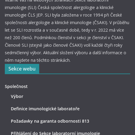
í
i
imunologie (SLI) Česká společnost alergologie a klinické
e
A
imunologie ČLS JEP. SLI byla založena v roce 1994 při České
společnosti alergologie a klinické imunologie (ČSAKI). V průběhu
k
let se SLI rozrostla a v současné době, tedy v r. 2022 má více
c
než 200 členů. Podmínkou členství v sekci je členství v ČSAKI.
Členové SLI (stejně jako členové ČSAKI) volí každé čtyři roky
e
sedmičlenný výbor. Aktuální složení výboru a další informace o
něm najdete na těchto stránkách.
Sekce webu
Společnost
Výbor
Definice imunologické laboratoře
Požadavky na garanta odbornosti 813
Přihlášení do Sekce laboratorní imunologie