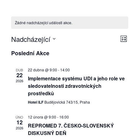
n
o
s
Žádné nadcházející události akce.
t
N
N
Nadcházející
a
S
l
V
e
a
a
Poslední Akce
e
z
y
n
v
v
r
b
a
22 dubna @ 9:00
-
14:00
DUB
g
e
22
i
i
m
Implementace systému UDI a jeho role ve
o
2026
r
sledovatelnosti zdravotnických
g
g
l
t
prostředků
o
e
a
a
Hotel ILF
Budějovická 743/15, Praha
g
d
c
c
i
a
12 února @ 9:00
-
16:00
ÚNO
12
e
REPROMED 7. ČESKO-SLOVENSKÝ
t
e
e
2026
DISKUSNÝ DEŇ
a
u