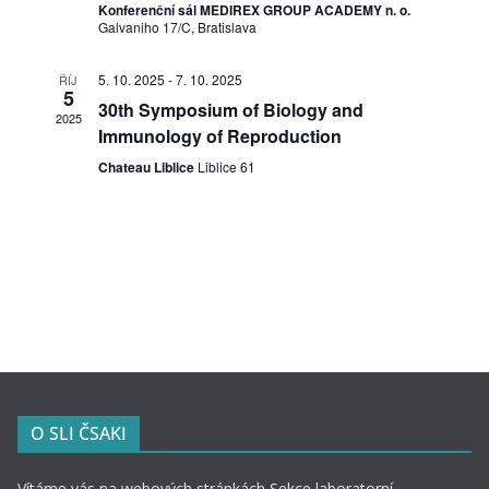
z
p
k
Konferenční sál MEDIREX GROUP ACADEMY n. o.
m
Galvaniho 17/C, Bratislava
l
o
r
.
i
5. 10. 2025
-
7. 10. 2025
ŘÍJ
b
o
5
n
30th Symposium of Biology and
2025
i
r
z
Immunology of Reproduction
c
Chateau Liblice
Liblice 61
a
o
k
z
b
é
i
e
r
m
n
a
u
n
í
z
o
e
l
O SLI ČSAKI
o
n
g
Vítáme vás na webových stránkách Sekce laboratorní